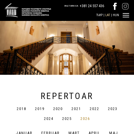
+381 24 557 436
BILETARNICA:
ЋИР
|
LAT
|
HUN
REPERTOAR
2018
2019
2020
2021
2022
2023
2024
2025
2026
JANUAR
FEBRUAR
MART
APRIL
МАЈ