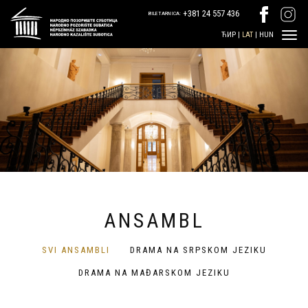
+381 24 557 436
BILETARNICA:
ЋИР
|
LAT
|
HUN
ANSAMBL
SVI ANSAMBLI
DRAMA NA SRPSKOM JEZIKU
DRAMA NA MAĐARSKOM JEZIKU