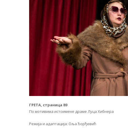
ГРЕТА, страница 89
По мотивима истоимене драме Луца Хибнера
Режија и адаптација: Оља Ђорђевић