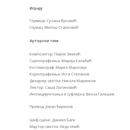
Играју:
Глумица: Сузана Вуковић
Глумац: Милош Станковић
Ауторски тим:
Композитор: Павле Звекић
Сценографкиња: Марија Калабић
Костимограф: Марко Маросиук
Кореографкиња: Иста Степанов
Дизајнер светла: Никола Маринков
Лектор: Саша Латиновић
Инспицијенткиња и суфлерка: Весна Галешев
Превод: Јован Ћирилов
Шеф сцене: Даниел Баги
Мајстор светла: Недо Илић