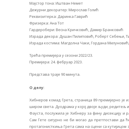
Мајстор тона: Иштван Немет
Дежурни декоратер: Мирослав Голић
Реквизитерка: Даринка Гаврић
Фризерка: Ана Тот
Гардеробери: Весна Кричковић, Дамир Бранковић
Израда декора: Душан Пилиповић, Роберт Себењи, Т
Израда костима: Магдолна Чаки, Гордана Милуновић
Трећа премијера у сезони 2022/23.
Премијера: 24. фебруар 2023.
Представа траје 90 минута.
О делу:
Хибнеров комад Грета, страница 89 премијерно је и
широм света. Дуодрама у којој двоје људи, редитељ 
Фауста, послужила је Хибнеру за фину дисекцију 
Сам Гете сигурно не би могао да претпостави да ће
протагонисткиња Грета сама на сцени са кутијицом з