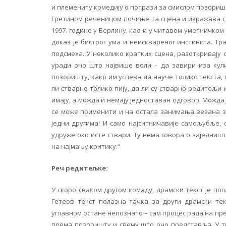
и племениту комедију о потрази за смислом позоришта
Гретином реченицом почиње та сцена и изражава ст
1997. године у Берлину, као и у читавом уметничком 
доказ је бистрог ума и неисквареног инстинкта. Т
подсмеха. У неколико кратких сцена, разоткривају
уради оно што највише воли – да завири иза кул
позоришту, како им успева да науче толико текста, 
ли стварно толико пију, да ли су стварно редитељи и
имају, а можда и немају једноставан одговор. Можда 
се може применити и на остала занимања везана за
једни другима! И само најситничавије самољубље,
удруже око исте ствари. Ту нема говора о заједништ
на најмању критику.“
Реч редитељке:
У скоро сваком другом комаду, драмски текст је пол
Гетеов текст полазна тачка за други драмски те
углавном остане непознато – сам процес рада на пр
према позоришту и свему што оно представља. У т