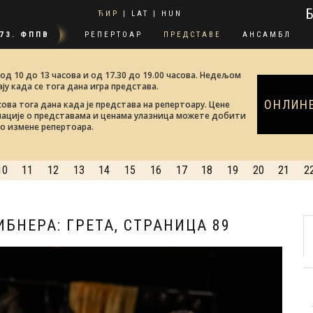
ЋИР
|
LAT
|
HUN
73. ФППВ
РЕПЕРТОАР
ПРЕДСТАВЕ
АНСАМБЛ
д 10 до 13 часова и од 17.30 до 19.00 часова. Недељом
ају када се тога дана игра представа.
ОНЛИН
сова тога дана када је представа на репертоару. Цене
мације о представама и ценама улазница можете добити
о измене репертоара.
10
11
12
13
14
15
16
17
18
19
20
21
2
БНЕРА: ГРЕТА, СТРАНИЦА 89