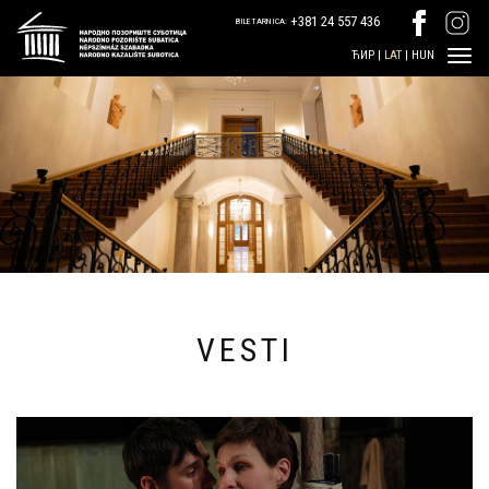
+381 24 557 436
BILETARNICA:
ЋИР
|
LAT
|
HUN
VESTI