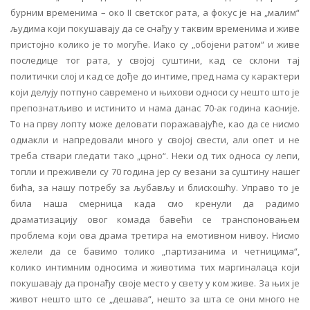
бурним временима – око II светског рата, а фокус је на „малим“
људима који покушавају да се снађу у таквим временима и живе
пристојно колико је то могуће. Иако су „обојени ратом“ и живе
последице тог рата, у својој суштини, кад се склони тај
политички слој и кад се дође до интиме, пред нама су карактери
који делују потпуно савремено и њихови односи су нешто што је
препознатљиво и истинито и нама данас 70-ак година касније.
То на прву лопту може деловати поражавајуће, као да се нисмо
одмакли и напредовали много у својој свести, али опет и не
треба ствари гледати тако „црно“. Неки од тих односа су лепи,
топли и преживели су 70 година јер су везани за суштину нашег
бића, за нашу потребу за љубављу и блискошћу. Управо то је
била наша смерница када смо кренули да радимо
драматизацију овог комада бавећи се транспоновањем
проблема који ова драма третира на емотивном нивоу. Нисмо
желели да се бавимо толико „партизанима и четницима“,
колико интимним односима и животима тих маргиналаца који
покушавају да пронађу своје место у свету у ком живе. За њих је
живот нешто што се „дешава“, нешто за шта се они много не