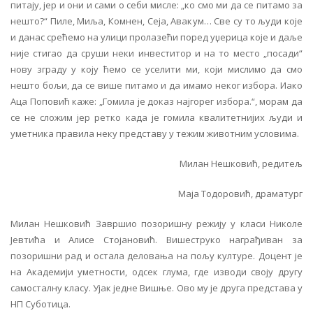
питају, јер и они и сами о себи мисле: „ко смо ми да се питамо за
нешто?“ Пиле, Миља, Комнен, Сеја, Авакум… Све су то људи које
и данас срећемо на улици пролазећи поред уџерица које и даље
није стигао да сруши неки инвеститор и на то место „посади“
нову зграду у коју ћемо се уселити ми, који мислимо да смо
нешто бољи, да се више питамо и да имамо неког избора. Иако
Аца Поповић каже: „Гомила је доказ најгорег избора.“, морам да
се не сложим јер ретко када је гомила квалитетнијих људи и
уметника правила неку представу у тежим животним условима.
Милан Нешковић, редитељ
Маја Тодоровић, драматург
Милан Нешковић Завршио позоришну режију у класи Николе
Јевтића и Алисе Стојановић. Вишеструко награђиван за
позоришни рад и остала деловања на пољу културе. Доцент је
на Академији уметности, одсек глума, где изводи своју другу
самосталну класу. Ујак једне Вишње. Ово му је друга представа у
НП Суботица.