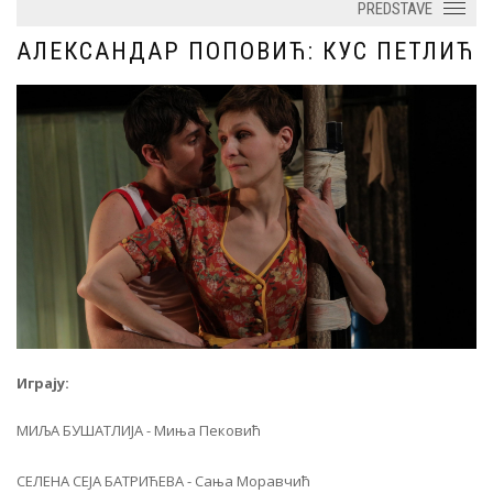
PREDSTAVE
АЛЕКСАНДАР ПОПОВИЋ: КУС ПЕТЛИЋ
Играју:
МИЉА БУШАТЛИЈА - Миња Пековић
СЕЛЕНА СЕЈА БАТРИЋЕВА - Сања Моравчић