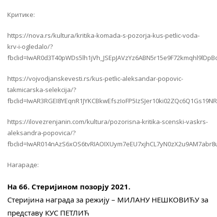
Критике:
https://nova.rs/kultura/kritika-komada-s-pozorja-kus-petlic-voda-
krv-i-ogledalo/?
fbclid=IwAR0d3T40pWDs5lh1jVh_JSEpJAVzYz6ABN5r15e9F72kmqhl9lDp
https://vojvodjanskevesti.rs/kus-petlic-aleksandar-popovic-
takmicarska-selekcija/?
fbclid=IwAR3RGEI8YEqnR1JYKCBkwEfszIoFP5IzSJer10ki02ZQc6Q1Gs19NR
https://ilovezrenjanin.com/kultura/pozorisna-kritika-scenski-vaskrs-
aleksandra-popovica/?
fbclid=IwAR014nAzS6xOS6tvRIAOIXUym7eEU7xjhCL7yN0zX2u9AM7abr
Нагараде:
На 66. Стеријином позорју 2021.
Стеријина награда за режију – МИЛАНУ НЕШКОВИЋУ за 
представу КУС ПЕТЛИЋ 