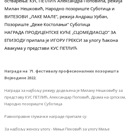
остварења: КУС ПЕТЛИЋ Александра Поповића, режија 
Милан Нешковић, Народно позориште Суботица и 
ВИТЕЗОВИ „ЛАКЕ МАЛЕ“, режија Андраш Урбан, 
Позориште „Деже Костолањи“ Суботица 
НАГРАДА ПРОДУЦЕНТСКЕ КУЋЕ „СЦОМЕДИАСЦО“ ЗА 
ЕПИЗОДУ припала је ИГОРУ ГРЕКСИ за улогу Ђакона 
Авакума у представи КУС ПЕТЛИЋ 
Награде на 71. фестивалу професионалних позоришта
Војводине 2022.
Награда за најбољу режију додељена је Милану Нешковићу за
представу КУС ПЕТЛИЋ, Александар Поповић, Драма на српском,
Народно позориште Суботица
Равноправне глумачке награде припале су:
За најбољу женску улогу - Мињи Пековић за улогу Миље