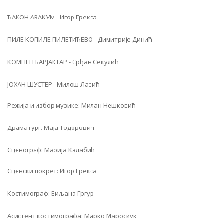
ЂАКОН АВАКУМ - Игор Грекса
ПИЛЕ КОПИЛЕ ПИЛЕТИЋЕВО - Димитрије Динић
КОМНЕН БАРЈАКТАР - Срђан Секулић
ЈОХАН ШУСТЕР - Милош Лазић
Режија и избор музике: Милан Нешковић
Драматург: Маја Тодоровић
Сценограф: Марија Калабић
Сценски покрет: Игор Грекса
Костимограф: Биљана Гргур
Асистент костимографа: Марко Маросиук