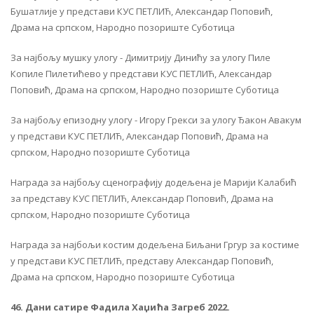
Бушатлије у представи КУС ПЕТЛИЋ, Александар Поповић,
Драма на српском, Народно позориште Суботица
За најбољу мушку улогу - Димитрију Динићу за улогу Пиле
Копиле Пилетићево у представи КУС ПЕТЛИЋ, Александар
Поповић, Драма на српском, Народно позориште Суботица
За најбољу епизодну улогу - Игору Грекси за улогу Ђакон Авакум
у представи КУС ПЕТЛИЋ, Александар Поповић, Драма на
српском, Народно позориште Суботица
Награда за најбољу сценографију додељена је Марији Калабић
за представу КУС ПЕТЛИЋ, Александар Поповић, Драма на
српском, Народно позориште Суботица
Награда за најбољи костим додељена Биљани Гргур за костиме
у представи КУС ПЕТЛИЋ, представу Александар Поповић,
Драма на српском, Народно позориште Суботица
46. Дани сатире Фадила Хаџића Загреб 2022.