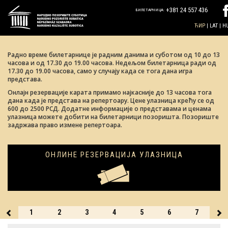
+381 24 557 436
БИЛЕТАРНИЦА:
ЋИР
|
LAT
|
H
Радно време билетарнице је радним данима и суботом од 10 до 13
часова и од 17.30 до 19.00 часова. Недељом билетарница ради од
17.30 до 19.00 часова, само у случају када се тога дана игра
представа.
Oнлајн резервације карата примамо најкасније до 13 часова тога
дана када је представа на репертоару. Цене улазница крећу се од
600 до 2500 РСД. Додатне информације о представама и ценама
улазница можете добити на билетарници позоришта. Позориште
задржава право измене репертоара.
ОНЛИНЕ РЕЗЕРВАЦИЈА УЛАЗНИЦА
31
1
2
3
4
5
6
7
8