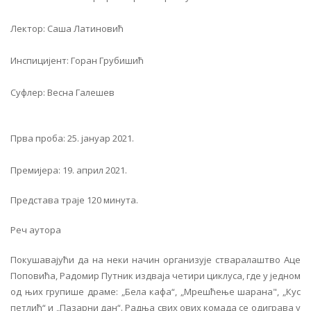
Лектор: Саша Латиновић
Инспицијент: Горан Грубишић
Суфлер: Весна Галешев
Прва проба: 25. јануар 2021.
Премијера: 19. април 2021.
Представа траје 120 минута.
Реч аутора
Покушавајући да на неки начин организује стваралаштво Аце
Поповића, Радомир Путник издваја четири циклуса, где у једном
од њих групише драме: „Бела кафа“, „Мрешћење шарана", „Кус
петлић“ и „Пазарни дан“. Радња свих ових комада се одиграва у