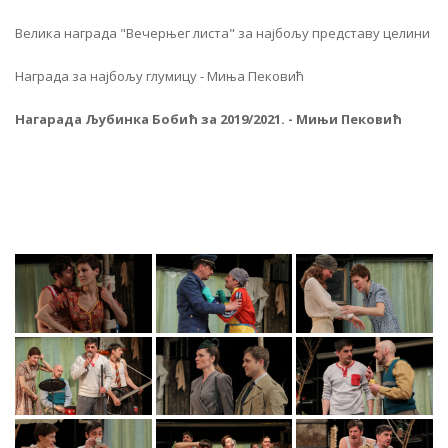
Велика награда "Вечерњег листа" за најбољу представу целини
Награда за најбољу глумицу - Миња Пековић
Нагарада Љубинка Бобић за 2019/2021. - Мињи Пековић