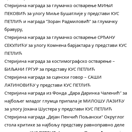
Стеријина награда за глумачко остварење МИЊИ 
ПЕКОВИЋ за улогу Миље Бушатлије у представи КУС 
ПЕТЛИЋ и награда “Зоран Радмиловић” за глумачку 
бравуру, 
Стеријина награда за глумачко остварење СРЂАНУ 
СЕКУЛИЋУ за улогу Комнена барјактара у представи КУС 
ПЕТЛИЋ 
Стеријина награда за костимографско остварење – 
БИЉАНИ ГРГУР за представу КУС ПЕТЛИЋ 
Стеријина награда за сценски говор – САШИ 
ЛАТИНОВИЋУ у представи КУС ПЕТЛИЋ 
Стеријина награда из Фонда „Дара Даринка Чаленић″ за 
најбољег младог глумца припала је МИЛОШУ ЛАЗИЋУ 
за улогу Јохана Шустера у представи КУС ПЕТЛИЋ 
Стеријина награда „Дејан Пенчић Пољански“ Округлог 
стола критике за најбољу представу равноправно деле 